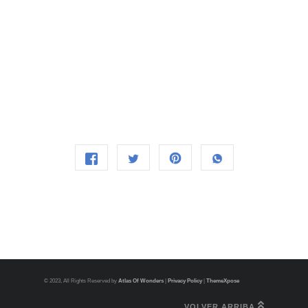
© 2023, All Rights Reserved by
Atlas Of Wonders
|
Privacy Policy
|
ThemeXpose
VOLVER ARRIBA