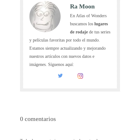
Ra Moon
En Atlas of Wonders
buscamos los
lugares
de rodaje
de tus series
y películas favoritas por todo el mundo.
Estamos siempre actualizando y mejorando
nuestros artículos con nuevos datos e
imágenes. Síguenos aquí:
0 comentarios