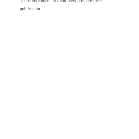
Todos los comentarios son revisados antes de su
publicación